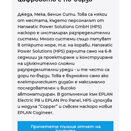
Джеда, Мека, Бенин Сити. Това са някои
от местата, където персоналът от
Hanseatic Power Solutions GmbH (HPS)
наскоро е инсталирал разпределителни
системи. Много системи също пътуват
в открито море, т.е. на кораби. Hanseatic
Power Solutions (HPS) разчита само на 6-8
седмици за проектиране и конструиране
на изключително сложни
разпределителни уреди - и те често са
дори по-бързи. Това е възможно само ако
електрическият дизайн е максимално
последователен и високо
автоматизиран. В допълнение към EPLAN
Electric P8 и EPLAN Pro Panel, HPS използва
и модула “Copper” и съвсем наскоро новия
EPLAN Cogineer.
Прочетете пълния отчет на
клиента