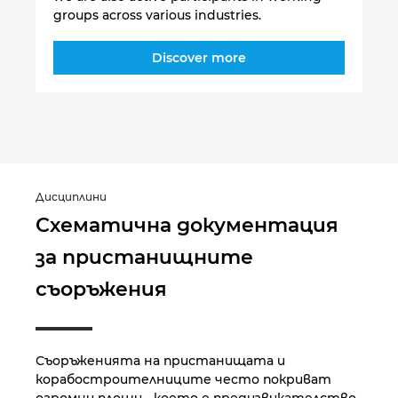
groups across various industries.
Discover more
Дисциплини
Схематична документация
за пристанищните
съоръжения
Съоръженията на пристанищата и
корабостроителниците често покриват
огромни площи - което е предизвикателство