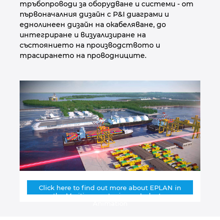
тръбопроводи за оборудване и системи - от
първоначалния дизайн с P&I диаграми и
Сингапур
еднолинеен дизайн на окабеляване, до
интегриране и визуализиране на
състоянието на производството и
Словакия
трасирането на проводниците.
Словения
Съединени щати
Сърбия
Тайланд
Турция
Click here to find out more about EPLAN in
the Maritime sector in our Industry
Украйна
Animation