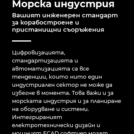
Морска индустрия
Бруней
Технологии за изграждане
Конфигурация
PDM / PLM Integration
Вашият инженерен стандарт
България
за корабостроене и
Потребителски отчети
EPLAN Data Portal
пристанищни съоръжения
Великобритания
EPLAN Образование за класни стаи
Германия
Цифровизацията,
EPLAN Образование за студенти
стандартизацията и
Гърция
автоматизацията са все
EPLAN Collaboration Apps
тенденции, които нито един
Дания
индустриален сектор не може да
избегне в момента. Това важи и за
Израел
морската индустрия и за планиране
на оборудване и системи.
Индия
Интегрираният
електротехнически дизайн и
Индонезия
мощният ECAD софтуер могат