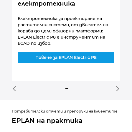
електротехника
с
Електротехника за проектиране на
Ни
то
растителни системи, от двигател на
ко
е.
кораба до цели офшорни платформи:
ко
EPLAN Electric P8 е инструментът на
пр
ECAD по избор.
PL
съ
Повече за EPLAN Electric P8
Потребителски отчети и препоръки на клиентите
EPLAN на практика