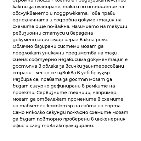
както за планиране, така и по отношение на
обслужването и поддръжката. Това прави
еднозначната и подробна документация на
схемите още по-важна. Наличието на текущи
ревизионни статуси и вградена
документация също играе важна роля.
Облачно базирани системи могат да
предложат уникални предимства на тази
сцена: софтуерно независима документация е
достъпна в облака за всички заинтересовани
страни - лесно се извиква в уеб браузър.
Разбира се, правата за достъп могат да
бъдат сигурно дефинирани в рамките на
проекти. Сервизните техници, например,
могат да отбележат промените в схемите
на таблетен компютър на сайта на порта.
Само няколко секунди по-късно схемите могат
да бъдат повторно проверени в инженерния
офис и след това актуализирани.