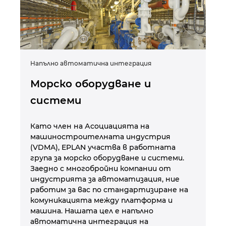
Швеция
Южна Африка
Южна Кореа
Напълно автоматична интеграция
Па
а
Морско оборудване и
Ч
Япония
системи
н
с
а
Като член на Асоциацията на
M
машиностроителната индустрия
(VDMA), EPLAN участва в работната
група за морско оборудване и системи.
 с
Ка
Заедно с многобройни компании от
ус
индустрията за автоматизация, ние
е
ст
работим за вас по стандартизиране на
на
комуникацията между платформа и
ко
машина. Нашата цел е напълно
Пр
автоматична интеграция на
мо