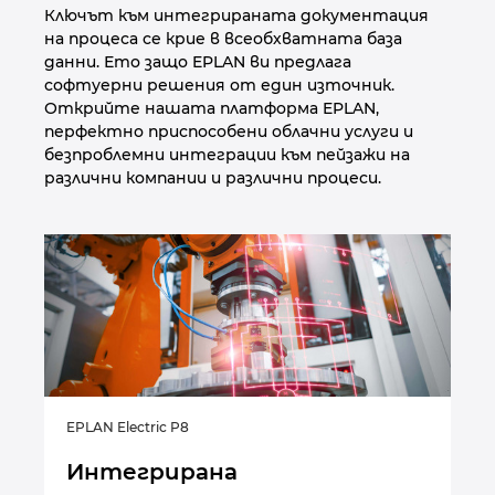
Ключът към интегрираната документация
на процеса се крие в всеобхватната база
данни. Ето защо EPLAN ви предлага
софтуерни решения от един източник.
Открийте нашата платформа EPLAN,
перфектно приспособени облачни услуги и
безпроблемни интеграции към пейзажи на
различни компании и различни процеси.
EPLAN Electric P8
EPL
Интегрирана
И