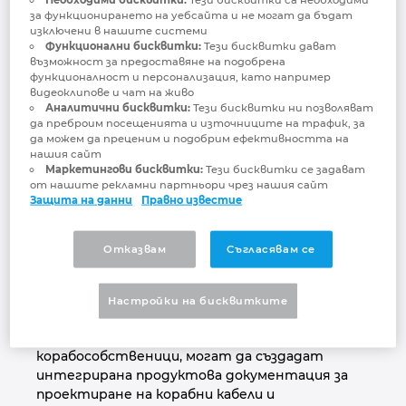
Проектиране на кабелите и
за функционирането на уебсайта и не могат да бъдат
Малайзия
кабелните връзки
изключени в нашите системи
Функционални бисквитки:
Тези бисквитки дават
възможност за предоставяне на подобрена
Мексико
функционалност и персонализация, като например
видеоклипове и чат на живо
С EPLAN можете да разчитате на
Аналитични бисквитки:
Тези бисквитки ни позволяват
Нова Зеландия
да преброим посещенията и източниците на трафик, за
интегрирана база данни, която далеч
да можем да преценим и подобрим ефективността на
надхвърля само инженерните процеси - за да
нашия сайт
обхване цялата ви верига за създаване на
Норвегия
Маркетингови бисквитки:
Тези бисквитки се задават
стойност. От проектирането на круизни
от нашите рекламни партньори чрез нашия сайт
Защита на данни
Правно известие
кораби, конструирането на яхти и дори
Обединени арабски емирства
транспорта и специалното инженерство:
EPLAN предлага на корабостроителниците и
Отказвам
Съгласявам се
Перу
корабоплавателните компании по цял свят
подкрепа за интегрирането на техните
процеси в съществуващите пейзажи на PDM
Настройки на бисквитките
Полша
системата. Използвайки EPLAN,
предприятията, които доставят
Португалия
корабособственици, могат да създадат
интегрирана продуктова документация за
проектиране на корабни кабели и
Румъния