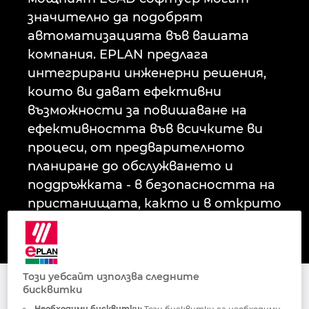
Ирландия
значително да подобрят
автоматизацията във вашата
Испания
компания. EPLAN предлага
интегрирани инженерни решения,
Италия
които ви дават ефективни
възможности за повишаване на
Канада
ефективността във всичките ви
процеси, от предварителното
Китай
планиране до обслужването и
поддръжката - в безопасността на
Китай Тайван
пристанищата, както и в открито
море.
Колумбия
Литва
Този уебсайт използва следните
бисквитки
Процеси
Люксембург
Необходими бисквитки:
Тези бисквитки са необходими