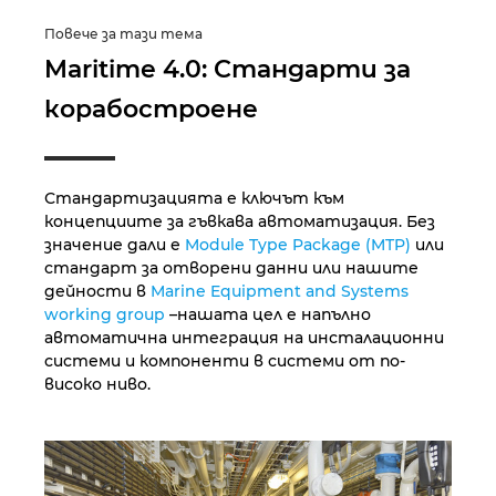
Унгария
Повече за тази тема
Филипините
Maritime 4.0: Стандарти за
корабостроене
Финландия
Франция
Стандартизацията е ключът към
концепциите за гъвкава автоматизация. Без
Холандия
значение дали е
Module Type Package (MTP)
или
стандарт за отворени данни или нашите
Хърватия
дейности в
Marine Equipment and Systems
working group
–нашата цел е напълно
автоматична интеграция на инсталационни
Чехия
системи и компоненти в системи от по-
високо ниво.
Чили
Швейцария