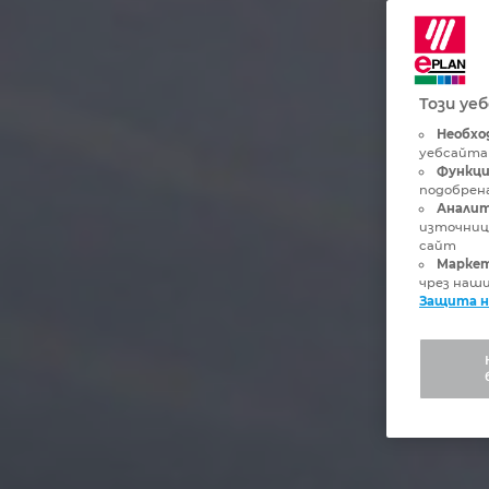
Този уе
Необхо
уебсайта
Функци
подобрена
Аналит
източниц
сайт
Маркет
чрез наш
Защита н