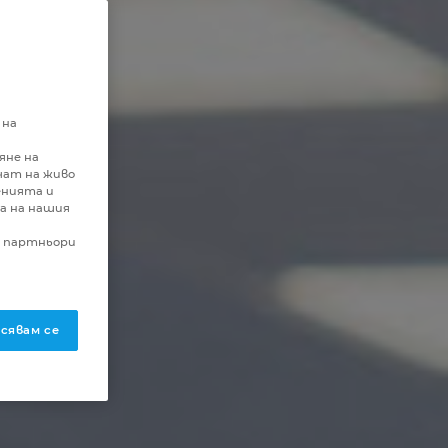
 на
яне на
чат на живо
енията и
а на нашия
и партньори
сявам се