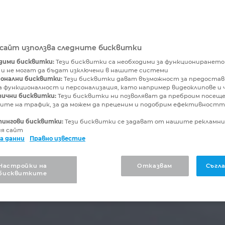
бсайт използва следните бисквитки
дими бисквитки:
Тези бисквитки са необходими за функционирането
 и не могат да бъдат изключени в нашите системи
онални бисквитки:
Тези бисквитки дават възможност за предостав
 функционалност и персонализация, като например видеоклипове и 
ични бисквитки:
Тези бисквитки ни позволяват да преброим посещ
ите на трафик, за да можем да преценим и подобрим ефективностт
ингови бисквитки:
Тези бисквитки се задават от нашите рекламн
ия сайт
а данни
Правно известие
Настройки на
Отказвам
Съгла
бисквитките