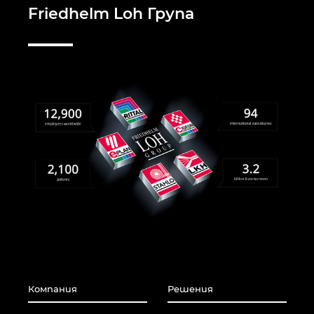
Friedhelm Loh Група
Сингапур
Словакия
Словения
Съединени щати
Сърбия
Тайланд
Турция
Украйна
Компания
Решения