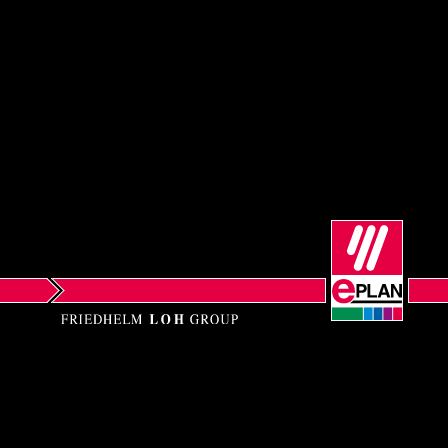
Малайзия
Мексико
Нова Зеландия
Норвегия
Обединени арабски емирства
Перу
Полша
Португалия
Компания
Решения
Румъния