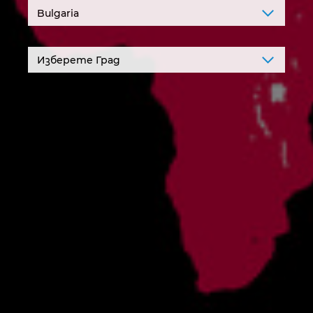
Ирландия
Испания
Италия
Канада
Китай
Китай Тайван
Колумбия
Литва
Люксембург