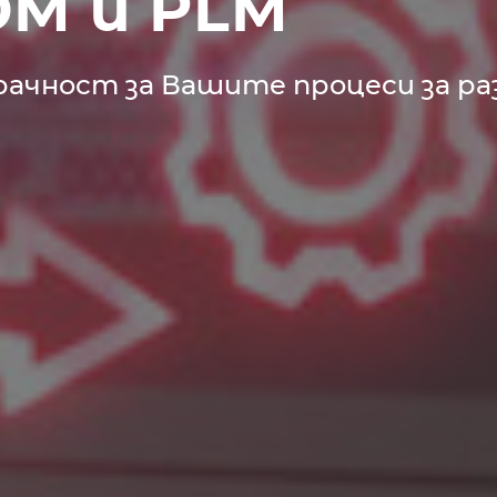
DM и PLM
рачност за Вашите процеси за р