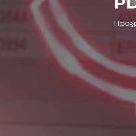
P
Проз