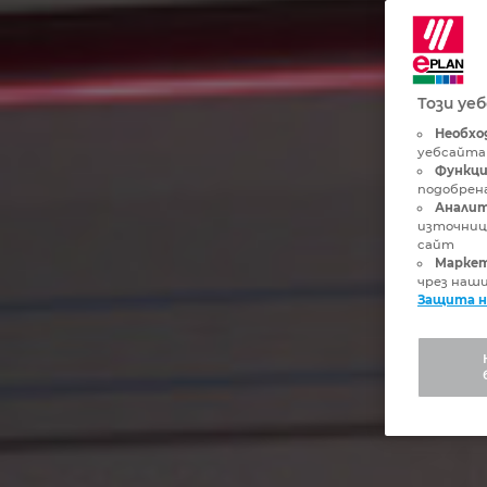
Този уе
Необхо
уебсайта
Функци
подобрена
Аналит
източниц
сайт
Маркет
чрез наш
Защита н