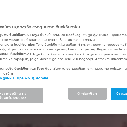
бсайт използва следните бисквитки
дими бисквитки:
Тези бисквитки са необходими за функционирането
 и не могат да бъдат изключени в нашите системи
онални бисквитки:
Тези бисквитки дават възможност за предостав
 функционалност и персонализация, като например видеоклипове и 
ични бисквитки:
Тези бисквитки ни позволяват да преброим посещ
ите на трафик, за да можем да преценим и подобрим ефективностт
ингови бисквитки:
Тези бисквитки се задават от нашите рекламн
ия сайт
а данни
Правно известие
Настройки на
Отказвам
Съгла
бисквитките