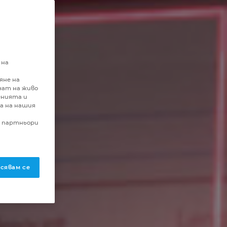
 на
яне на
чат на живо
енията и
а на нашия
и партньори
сявам се