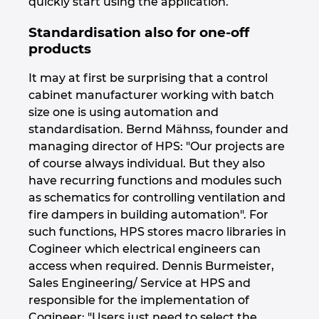
quickly start using the application.
Унгария
Standardisation also for one-off
Филипините
products
Финландия
It may at first be surprising that a control
cabinet manufacturer working with batch
Франция
size one is using automation and
standardisation. Bernd Mähnss, founder and
managing director of HPS: "Our projects are
Холандия
of course always individual. But they also
have recurring functions and modules such
Хърватия
as schematics for controlling ventilation and
fire dampers in building automation". For
Чехия
such functions, HPS stores macro libraries in
Cogineer which electrical engineers can
Чили
access when required. Dennis Burmeister,
Sales Engineering/ Service at HPS and
Швейцария
responsible for the implementation of
Cogineer: "Users just need to select the