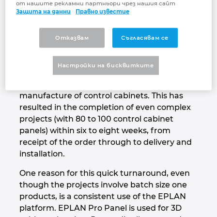
от нашите рекламни партньори чрез нашия сайт
Защита на данни
Правно известие
Малайзия
Target: Maximal automation in
control cabinet engineering
Отказвам
Съгласявам се
Мексико
Since the company was founded in 2009,
managing director Bernd Mähnss and his
Нова Зеландия
Настройки на бисквитките
team have prioritised maximum automation
in the project planning, design and
Норвегия
manufacture of control cabinets. This has
resulted in the completion of even complex
Обединени арабски емирства
projects (with 80 to 100 control cabinet
panels) within six to eight weeks, from
Перу
receipt of the order through to delivery and
installation.
Полша
One reason for this quick turnaround, even
though the projects involve batch size one
Португалия
products, is a consistent use of the EPLAN
platform. EPLAN Pro Panel is used for 3D
Румъния