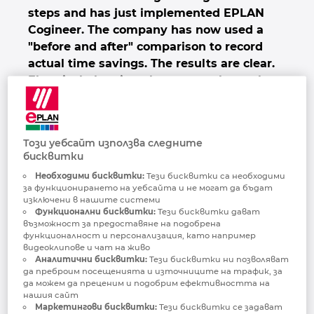
steps and has just implemented EPLAN
Ирландия
Cogineer. The company has now used a
"before and after" comparison to record
Испания
actual time savings. The results are clear.
Electrical planning alone now takes only
Италия
20% of the original time.
Канада
Emergency power supplies for power
stations and "power islands" for hospitals
Този уебсайт използва следните
бисквитки
Китай
and cruise ships are the type of applications
for which control cabinets from HPS are
Необходими бисквитки:
Тези бисквитки са необходими
за функционирането на уебсайта и не могат да бъдат
constructed. The company plans and builds
Китай Тайван
изключени в нашите системи
control technology for the highly demanding
Функционални бисквитки:
Тези бисквитки дават
възможност за предоставяне на подобрена
energy sector. This is evident from HPS
Колумбия
функционалност и персонализация, като например
opening a branch in the Arab Emirates in
видеоклипове и чат на живо
2017. Employees there carry out sales,
Аналитични бисквитки:
Тези бисквитки ни позволяват
Литва
да преброим посещенията и източниците на трафик, за
project planning and service tasks for
да можем да преценим и подобрим ефективността на
customers from the region who include
нашия сайт
Люксембург
Маркетингови бисквитки:
Тези бисквитки се задават
power plant and refinery operators.