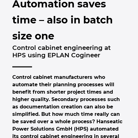
Automation saves
Бруней
Технологии за изграждане
Конфигурация
PDM / PLM Integration
time – also in batch
България
Потребителски отчети
EPLAN Data Portal
size one
Великобритания
EPLAN Образование за класни стаи
Control cabinet engineering at
Германия
HPS using EPLAN Cogineer
EPLAN Образование за студенти
Гърция
EPLAN Collaboration Apps
Control cabinet manufacturers who
Дания
automate their planning processes will
benefit from shorter project times and
Израел
higher quality. Secondary processes such
as documentation creation can also be
Индия
simplified. But how much time really can
be saved over a whole process? Hanseatic
Индонезия
Power Solutions GmbH (HPS) automated
its control cabinet engineering in several