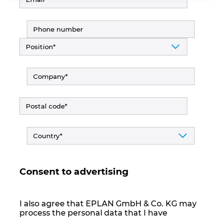
Ирландия
Испания
Италия
Канада
Китай
Китай Тайван
Колумбия
Consent to advertising
Литва
I also agree that EPLAN GmbH & Co. KG may
Люксембург
process the personal data that I have