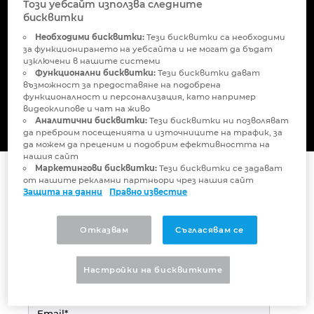
Impulses for Your
Този уебсайт използва следните
Бруней
бисквитки
Технологии за изграждане
Конфигурация
PDM / PLM Integration
Engineering
Необходими бисквитки:
Тези бисквитки са необходими
България
за функционирането на уебсайта и не могат да бъдат
Потребителски отчети
EPLAN Data Portal
изключени в нашите системи
Функционални бисквитки:
Тези бисквитки дават
Великобритания
възможност за предоставяне на подобрена
EPLAN Образование за класни стаи
функционалност и персонализация, като например
Please fill out the form.
видеоклипове и чат на живо
Германия
Аналитични бисквитки:
Тези бисквитки ни позволяват
EPLAN Образование за студенти
да преброим посещенията и източниците на трафик, за
да можем да преценим и подобрим ефективността на
Гърция
нашия сайт
EPLAN Collaboration Apps
Маркетингови бисквитки:
Тези бисквитки се задават
от нашите рекламни партньори чрез нашия сайт
Дания
Защита на данни
Правно известие
Израел
Отказвам
Съгласявам се
Индия
Настройки на бисквитките
Индонезия