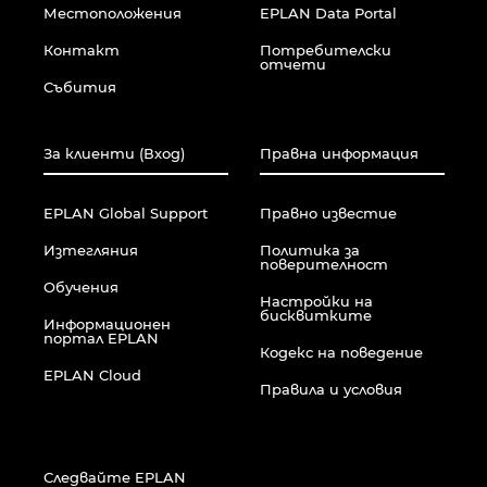
Унгария
Местоположения
EPLAN Data Portal
Контакт
Потребителски
Филипините
отчети
Събития
Финландия
За клиенти (Вход)
Правна информация
Франция
EPLAN Global Support
Правно известие
Холандия
Изтегляния
Политика за
поверителност
Хърватия
Обучения
Настройки на
бисквитките
Информационен
Чехия
портал EPLAN
Кодекс на поведение
EPLAN Cloud
Правила и условия
Чили
Швейцария
Следвайте EPLAN