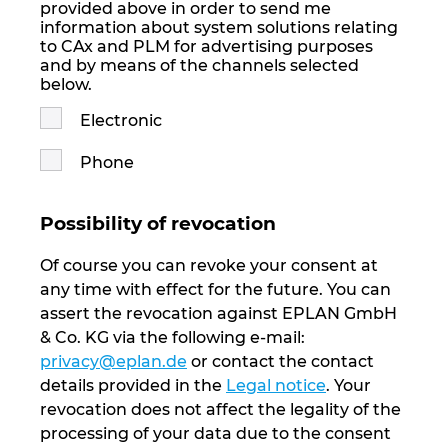
provided above in order to send me
information about system solutions relating
Малайзия
to CAx and PLM for advertising purposes
and by means of the channels selected
Мексико
below.
Electronic
Нова Зеландия
Phone
Норвегия
Possibility of revocation
Обединени арабски емирства
Of course you can revoke your consent at
Перу
any time with effect for the future. You can
assert the revocation against EPLAN GmbH
& Co. KG via the following e-mail:
Полша
privacy@eplan.de
or contact the contact
details provided in the
Legal notice
. Your
Португалия
revocation does not affect the legality of the
processing of your data due to the consent
Румъния