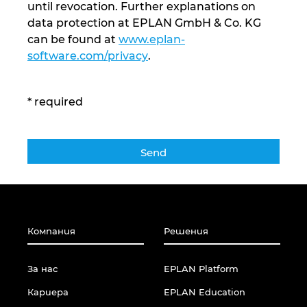
until revocation. Further explanations on
data protection at EPLAN GmbH & Co. KG
Сингапур
can be found at
www.eplan-
software.com/privacy
.
Словакия
Словения
* required
Съединени щати
Сърбия
Тайланд
Компания
Решения
Турция
За нас
EPLAN Platform
Украйна
Кариера
EPLAN Education