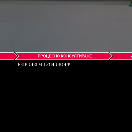
ПРОЦЕСНО КОНСУЛТИРАНЕ
EPLAN Soft
No. 1658, Minyi Road
Songjiang District
Shanghai, 201612
P. R. China