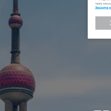
чрез наш
Защита н