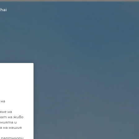
hai
 на
яне на
чат на живо
енията и
а на нашия
и партньори