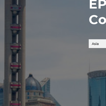
EP
Co