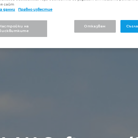
ия сайт
а данни
Правно известие
Настройки на
Отказвам
Съгла
бисквитките