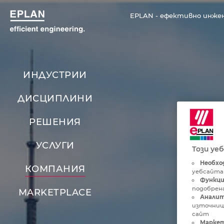
EPLAN - ефективно инже
ИНДУСТРИИ
ДИСЦИПЛИНИ
РЕШЕНИЯ
УСЛУГИ
Този уе
Необхо
КОМПАНИЯ
уебсайта
Функци
подобрена
MARKETPLACE
Аналит
източниц
сайт
Маркет