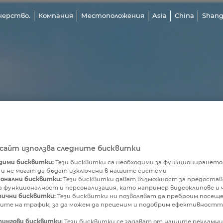
нерство.
Компания
Местоположения
Asia
China
Shang
бсайт използва следните бисквитки
дими бисквитки:
Тези бисквитки са необходими за функционирането
 и не могат да бъдат изключени в нашите системи
онални бисквитки:
Тези бисквитки дават възможност за предостав
 функционалност и персонализация, като например видеоклипове и 
ични бисквитки:
Тези бисквитки ни позволяват да преброим посещ
ите на трафик, за да можем да преценим и подобрим ефективностт
ингови бисквитки:
Тези бисквитки се задават от нашите рекламн