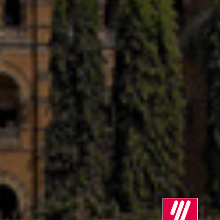
Сингапур
Словакия
Словения
Съединени щати
Сърбия
Тайланд
Турция
Украйна