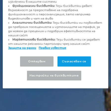
изключени в нашите системи
Бруней
Функционални бисквитки:
Тези бисквитки дават
Технологии за изграждане
Конфигурация
PDM / PLM Integration
възможност за предоставяне на подобрена
функционалност и персонализация, като например
България
видеоклипове и чат на живо
Потребителски отчети
EPLAN Data Portal
Аналитични бисквитки:
Тези бисквитки ни позволяват
да преброим посещенията и източниците на трафик, за
Великобритания
да можем да преценим и подобрим ефективността на
EPLAN Образование за класни стаи
нашия сайт
Маркетингови бисквитки:
Тези бисквитки се задават
Германия
от нашите рекламни партньори чрез нашия сайт
EPLAN Образование за студенти
Защита на данни
Правно известие
Гърция
EPLAN Collaboration Apps
Отказвам
Съгласявам се
Дания
Настройки на бисквитките
Израел
Индия
Индонезия