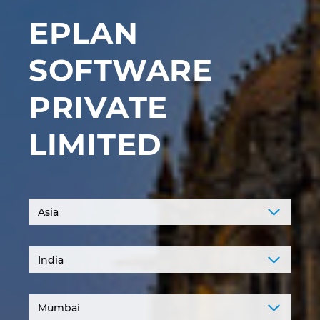
Ирландия
EPLAN
Испания
SOFTWARE
Италия
PRIVATE
Канада
LIMITED
Китай
Китай Тайван
Колумбия
Литва
Люксембург