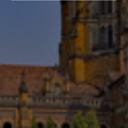
Малайзия
Мексико
Нова Зеландия
Норвегия
Обединени арабски емирства
Перу
Полша
Португалия
Румъния