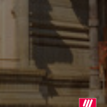
Сингапур
Словакия
Словения
Съединени щати
Сърбия
Тайланд
Турция
Украйна