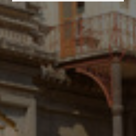
Малайзия
Мексико
Нова Зеландия
Норвегия
Обединени арабски емирства
Перу
Полша
Португалия
Румъния