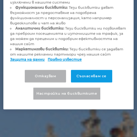
изключени в нашите системи
Бруней
Функционални бисквитки:
Тези бисквитки дават
Технологии за изграждане
Конфигурация
PDM / PLM Integration
възможност за предоставяне на подобрена
функционалност и персонализация, като например
България
видеоклипове и чат на живо
Потребителски отчети
EPLAN Data Portal
Аналитични бисквитки:
Тези бисквитки ни позволяват
да преброим посещенията и източниците на трафик, за
Великобритания
да можем да преценим и подобрим ефективността на
EPLAN Образование за класни стаи
нашия сайт
Маркетингови бисквитки:
Тези бисквитки се задават
Германия
от нашите рекламни партньори чрез нашия сайт
EPLAN Образование за студенти
Защита на данни
Правно известие
Гърция
EPLAN Collaboration Apps
Отказвам
Съгласявам се
Дания
Настройки на бисквитките
Израел
Индия
Индонезия