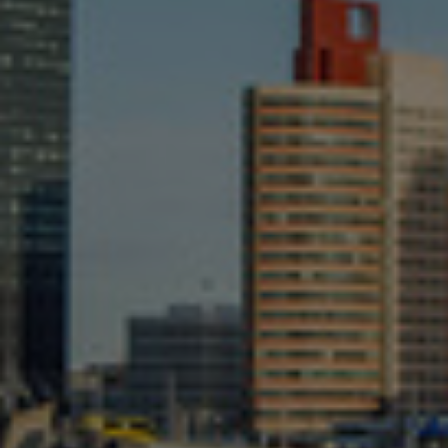
Малайзия
Мексико
Нова Зеландия
Норвегия
Обединени арабски емирства
Перу
Полша
Португалия
Румъния