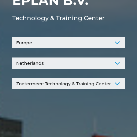
EPLAN B.V.
Ирландия
Technology & Training Center
Испания
Италия
Канада
Китай
Китай Тайван
Колумбия
Литва
Люксембург