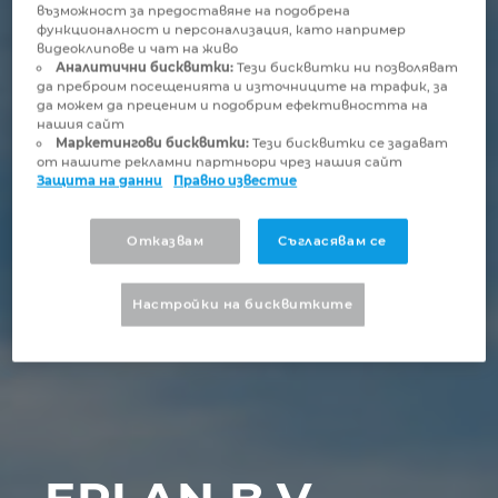
Бруней
възможност за предоставяне на подобрена
функционалност и персонализация, като например
Технологии за изграждане
Конфигурация
PDM / PLM Integration
видеоклипове и чат на живо
България
Аналитични бисквитки:
Тези бисквитки ни позволяват
да преброим посещенията и източниците на трафик, за
Потребителски отчети
EPLAN Data Portal
да можем да преценим и подобрим ефективността на
Великобритания
нашия сайт
Маркетингови бисквитки:
Тези бисквитки се задават
EPLAN Образование за класни стаи
от нашите рекламни партньори чрез нашия сайт
Германия
Защита на данни
Правно известие
EPLAN Образование за студенти
Гърция
Отказвам
Съгласявам се
EPLAN Collaboration Apps
Дания
Настройки на бисквитките
Израел
Индия
Индонезия