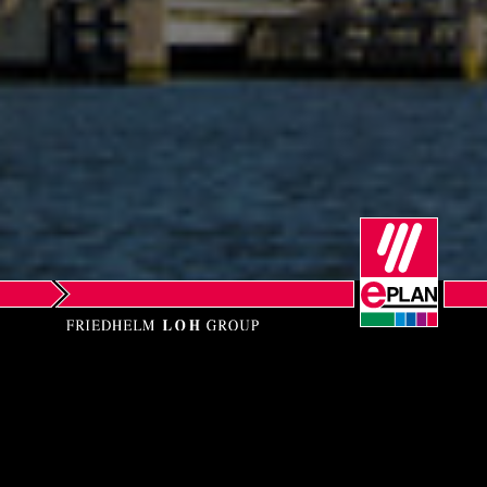
Сингапур
Словакия
Словения
Съединени щати
Сърбия
Тайланд
Турция
EPLAN B.V.
Украйна
Technology & Training Center, DTC Campus
Werner von Siemensstraat 13