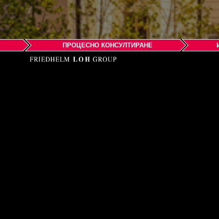
ПРОЦЕСНО КОНСУЛТИРАНЕ
EPLAN Softw
Rozvojová 2
SK - 040 11 Košice
Telefon: +421 908 097 1
Email:
infosk@eplan-sk
Web:
www.eplan-sk.sk