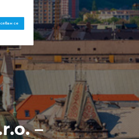
сявам се
.o. –