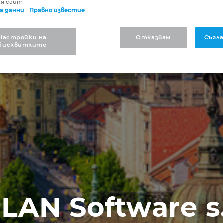
ия сайт
а данни
Правно известие
Настройки на
Отказвам
Съгла
бисквитките
LAN Software s.r