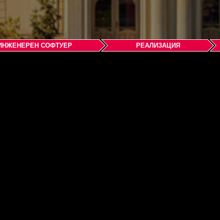
ИНЖЕНЕРЕН СОФТУЕР
РЕАЛИЗАЦИЯ
are s.r.o. – organizačná z
52
.sk