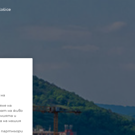
Košice
 на
яне на
чат на живо
енията и
а на нашия
и партньори