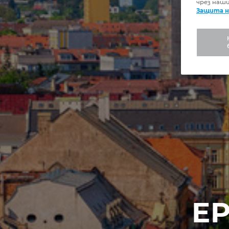
чрез наш
Защита н
EP