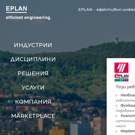
EPLAN - ефективно инже
ИНДУСТРИИ
ДИСЦИПЛИНИ
РЕШЕНИЯ
Този уе
УСЛУГИ
Необхо
уебсайта
КОМПАНИЯ
Функци
подобрена
MARKETPLACE
Аналит
източниц
сайт
Маркет