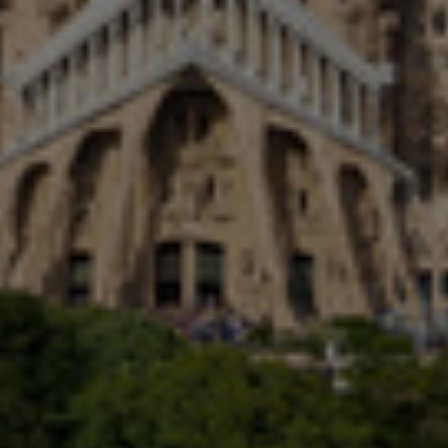
Малайзия
Мексико
Нова Зеландия
Норвегия
Обединени арабски емирства
Перу
Полша
Португалия
Румъния