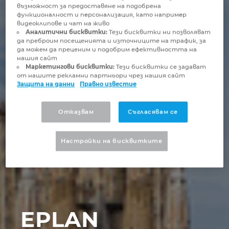
Бруней
възможност за предоставяне на подобрена
функционалност и персонализация, като например
Технологии за изграждане
Конфигурация
PDM / PLM Integration
видеоклипове и чат на живо
България
Аналитични бисквитки:
Тези бисквитки ни позволяват
да преброим посещенията и източниците на трафик, за
Потребителски отчети
EPLAN Data Portal
да можем да преценим и подобрим ефективността на
Великобритания
нашия сайт
Маркетингови бисквитки:
Тези бисквитки се задават
EPLAN Образование за класни стаи
от нашите рекламни партньори чрез нашия сайт
Германия
Защита на данни
Правно известие
EPLAN Образование за студенти
Гърция
Отказвам
Съгласявам се
EPLAN Collaboration Apps
Дания
Настройки на бисквитките
Израел
Индия
EPLAN
Индонезия