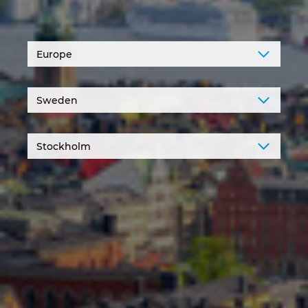
Ирландия
Испания
Италия
Канада
Китай
Китай Тайван
Колумбия
Литва
Люксембург