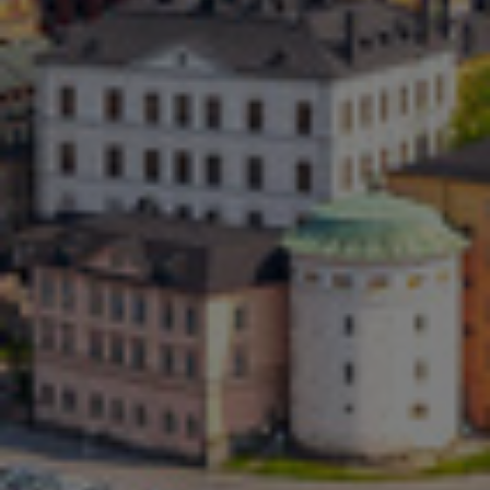
Малайзия
Мексико
Нова Зеландия
Норвегия
Обединени арабски емирства
Перу
Полша
Португалия
Румъния