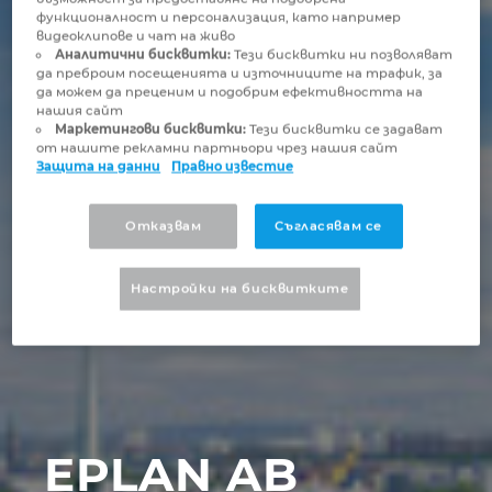
Бруней
функционалност и персонализация, като например
Технологии за изграждане
Конфигурация
PDM / PLM Integration
видеоклипове и чат на живо
Аналитични бисквитки:
Тези бисквитки ни позволяват
България
да преброим посещенията и източниците на трафик, за
Потребителски отчети
EPLAN Data Portal
да можем да преценим и подобрим ефективността на
нашия сайт
Великобритания
Маркетингови бисквитки:
Тези бисквитки се задават
EPLAN Образование за класни стаи
от нашите рекламни партньори чрез нашия сайт
Защита на данни
Правно известие
Германия
EPLAN Образование за студенти
Отказвам
Съгласявам се
Гърция
EPLAN Collaboration Apps
Настройки на бисквитките
Дания
Израел
Индия
EPLAN AB
Индонезия