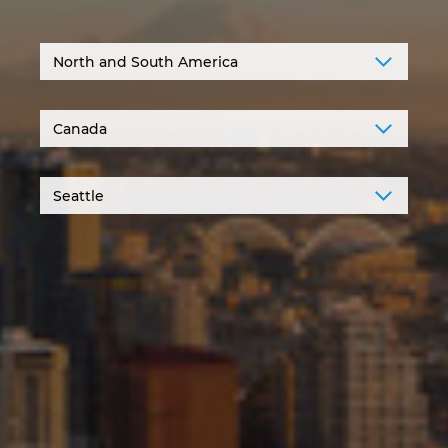
Ирландия
Испания
Италия
Канада
Китай
Китай Тайван
Колумбия
Литва
Люксембург