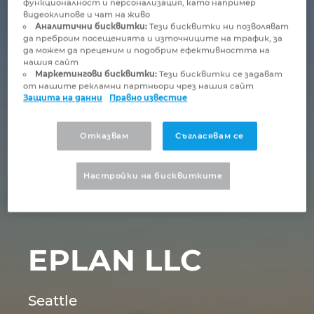
функционалност и персонализация, като например
Бруней
видеоклипове и чат на живо
Технологии за изграждане
Конфигурация
PDM / PLM Integration
Аналитични бисквитки:
Тези бисквитки ни позволяват
да преброим посещенията и източниците на трафик, за
България
да можем да преценим и подобрим ефективността на
Потребителски отчети
EPLAN Data Portal
нашия сайт
Маркетингови бисквитки:
Тези бисквитки се задават
Великобритания
от нашите рекламни партньори чрез нашия сайт
EPLAN Образование за класни стаи
Защита на данни
Правно известие
Германия
EPLAN Образование за студенти
Отказвам
Съгласявам се
Гърция
EPLAN Collaboration Apps
Настройки на бисквитките
Дания
Израел
EPLAN LLC
Индия
Индонезия
Seattle