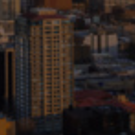
Малайзия
Мексико
Нова Зеландия
Норвегия
Обединени арабски емирства
Перу
Полша
Португалия
Румъния