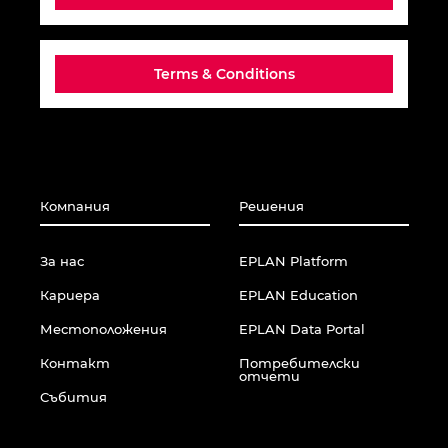
Малайзия
Terms & Conditions
Мексико
Нова Зеландия
Норвегия
Компания
Решения
Обединени арабски емирства
За нас
EPLAN Platform
Перу
Кариера
EPLAN Education
Местоположения
EPLAN Data Portal
Полша
Контакт
Потребителски
отчети
Португалия
Събития
Румъния