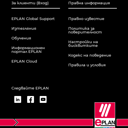
За клиенти (Вход)
Правна информация
Сингапур
EPLAN Global Support
Правно известие
Словакия
Изтегляния
Политика за
поверителност
Обучения
Словения
Настройки на
бисквитките
Информационен
портал EPLAN
Кодекс на поведение
Съединени щати
EPLAN Cloud
Правила и условия
Сърбия
Тайланд
Следвайте EPLAN
Турция
Украйна