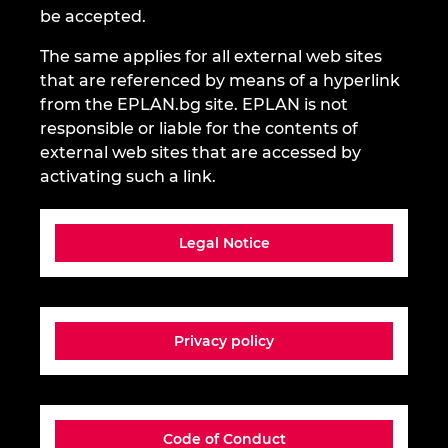
be accepted.
Ирландия
The same applies for all external web sites
Испания
that are referenced by means of a hyperlink
from the EPLAN.bg site. EPLAN is not
Италия
responsible or liable for the contents of
external web sites that are accessed by
Канада
activating such a link.
Китай
Legal Notice
Китай Тайван
Колумбия
Privacy policy
Литва
Люксембург
Code of Conduct