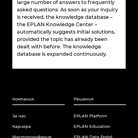
large number of answers to frequently
Ирландия
asked questions. As soon as your inquiry
is received, the knowledge database –
Испания
the EPLAN Knowledge Center –
automatically suggests initial solutions,
Италия
provided the topic has already been
dealt with before. The knowledge
Канада
database is expanded continuously.
Китай
Китай Тайван
Компания
Решения
Колумбия
За нас
EPLAN Platform
Литва
Кариера
EPLAN Education
Люксембург
Местоположения
EPLAN Data Portal