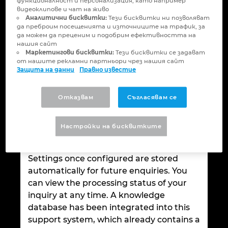
функционалност и персонализация, като например
Бруней
видеоклипове и чат на живо
Технологии за изграждане
Конфигурация
PDM / PLM Integration
Аналитични бисквитки:
Тези бисквитки ни позволяват
да преброим посещенията и източниците на трафик, за
България
да можем да преценим и подобрим ефективността на
Потребителски отчети
EPLAN Data Portal
нашия сайт
Приеми бисквитките, за да се покаже
Маркетингови бисквитки:
Тези бисквитки се задават
видеото.
Великобритания
от нашите рекламни партньори чрез нашия сайт
EPLAN Образование за класни стаи
Защита на данни
Правно известие
Германия
EPLAN Образование за студенти
Отказвам
Съгласявам се
Гърция
EPLAN Collaboration Apps
Your inquiries are created and managed
Настройки на бисквитките
in the EPLAN Solution Center on the
Дания
basis of simple, ergonomic dialogs.
Settings once configured are stored
Израел
automatically for future enquiries. You
can view the processing status of your
Индия
inquiry at any time. A knowledge
database has been integrated into this
Индонезия
support system, which already contains a