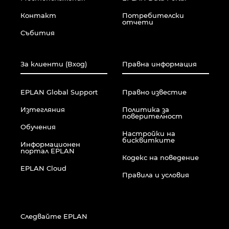
Контакт
Потребителски
Малайзия
отчети
Събития
Мексико
За клиенти (Вход)
Правна информация
Нова Зеландия
EPLAN Global Support
Правно известие
Норвегия
Изтегляния
Политика за
поверителност
Обединени арабски емирства
Обучения
Настройки на
бисквитките
Информационен
Перу
портал EPLAN
Кодекс на поведение
EPLAN Cloud
Полша
Правила и условия
Португалия
Следвайте EPLAN
Румъния