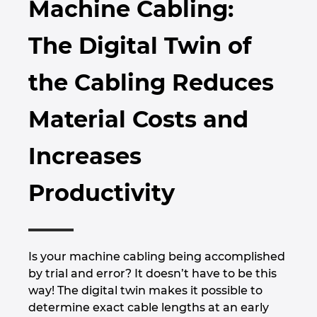
Machine Cabling:
Бруней
Технологии за изграждане
Конфигурация
PDM / PLM Integration
The Digital Twin of
България
Потребителски отчети
EPLAN Data Portal
the Cabling Reduces
Великобритания
EPLAN Образование за класни стаи
Material Costs and
Германия
EPLAN Образование за студенти
Increases
Гърция
EPLAN Collaboration Apps
Productivity
Дания
Израел
Is your machine cabling being accomplished
Индия
by trial and error? It doesn’t have to be this
way! The digital twin makes it possible to
Индонезия
determine exact cable lengths at an early