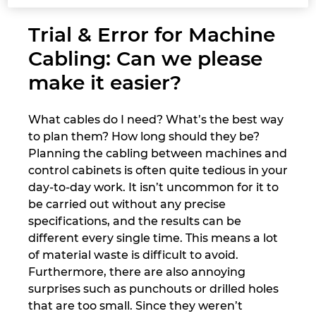
Trial & Error for Machine
Сингапур
Cabling: Can we please
Словакия
make it easier?
Словения
What cables do I need? What’s the best way
to plan them? How long should they be?
Съединени щати
Planning the cabling between machines and
control cabinets is often quite tedious in your
Сърбия
day-to-day work. It isn’t uncommon for it to
be carried out without any precise
Тайланд
specifications, and the results can be
different every single time. This means a lot
Турция
of material waste is difficult to avoid.
Furthermore, there are also annoying
Украйна
surprises such as punchouts or drilled holes
that are too small. Since they weren’t