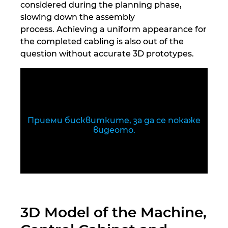
Унгария
considered during the planning phase,
slowing down the assembly
Филипините
process. Achieving a uniform appearance for
the completed cabling is also out of the
question without accurate 3D prototypes.
Финландия
Франция
Холандия
Приеми бисквитките, за да се покаже
видеото.
Хърватия
Чехия
Чили
3D Model of the Machine,
Швейцария