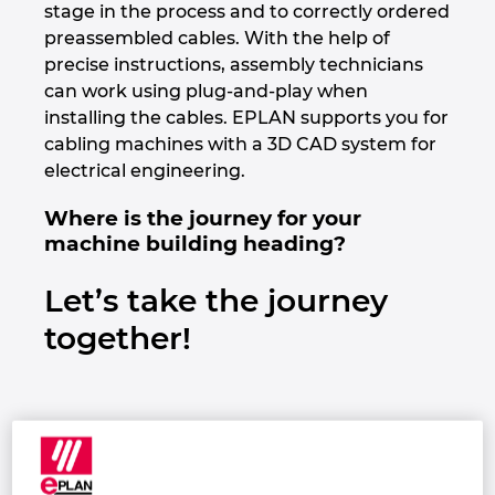
stage in the process and to correctly ordered
Ирландия
preassembled cables. With the help of
precise instructions, assembly technicians
Испания
can work using plug-and-play when
installing the cables. EPLAN supports you for
Италия
cabling machines with a 3D CAD system for
electrical engineering.
Канада
Where is the journey for your
machine building heading?
Китай
Let’s take the journey
Китай Тайван
together!
Колумбия
Литва
Люксембург