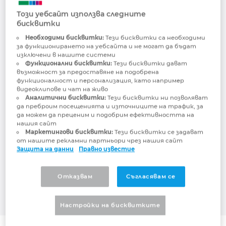
Този уебсайт използва следните
Малайзия
бисквитки
Необходими бисквитки:
Тези бисквитки са необходими
Мексико
за функционирането на уебсайта и не могат да бъдат
изключени в нашите системи
Функционални бисквитки:
Тези бисквитки дават
Нова Зеландия
възможност за предоставяне на подобрена
функционалност и персонализация, като например
видеоклипове и чат на живо
EPLAN: More than ECAD
Норвегия
Аналитични бисквитки:
Тези бисквитки ни позволяват
да преброим посещенията и източниците на трафик, за
да можем да преценим и подобрим ефективността на
Standardised Electrical Engineering
Обединени арабски емирства
нашия сайт
Маркетингови бисквитки:
Тези бисквитки се задават
Automated Engineering
от нашите рекламни партньори чрез нашия сайт
Перу
Защита на данни
Правно известие
Machine Cabling
Полша
Отказвам
Съгласявам се
Португалия
Настройки на бисквитките
Румъния