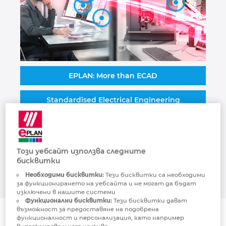
Малайзия
Мексико
Нова Зеландия
EPLAN: More than ECAD
Норвегия
Standardised Electrical Engineering
Обединени арабски емирства
Automated Engineering
Перу
Machine Cabling
Този уебсайт използва следните
бисквитки
Полша
Необходими бисквитки:
Тези бисквитки са необходими
за функционирането на уебсайта и не могат да бъдат
изключени в нашите системи
Португалия
Функционални бисквитки:
Тези бисквитки дават
възможност за предоставяне на подобрена
функционалност и персонализация, като например
Румъния