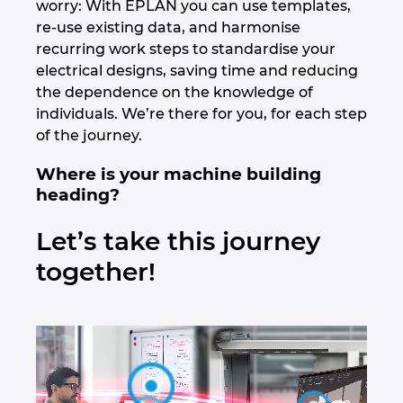
worry: With EPLAN you can use templates,
Ирландия
re-use existing data, and harmonise
recurring work steps to standardise your
Испания
electrical designs, saving time and reducing
the dependence on the knowledge of
Италия
individuals. We’re there for you, for each step
of the journey.
Канада
Where is your machine building
heading?
Китай
Let’s take this journey
Китай Тайван
together!
Колумбия
Литва
Люксембург