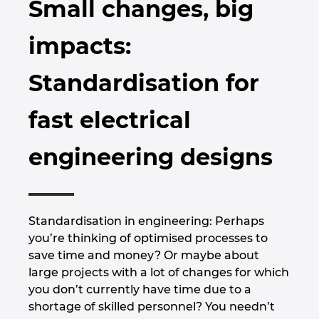
Small changes, big
Бруней
Технологии за изграждане
Конфигурация
PDM / PLM Integration
impacts:
България
Потребителски отчети
EPLAN Data Portal
Standardisation for
Великобритания
EPLAN Образование за класни стаи
fast electrical
Германия
EPLAN Образование за студенти
engineering designs
Гърция
EPLAN Collaboration Apps
Дания
Standardisation in engineering: Perhaps
Израел
you’re thinking of optimised processes to
save time and money? Or maybe about
Индия
large projects with a lot of changes for which
you don’t currently have time due to a
Индонезия
shortage of skilled personnel? You needn’t