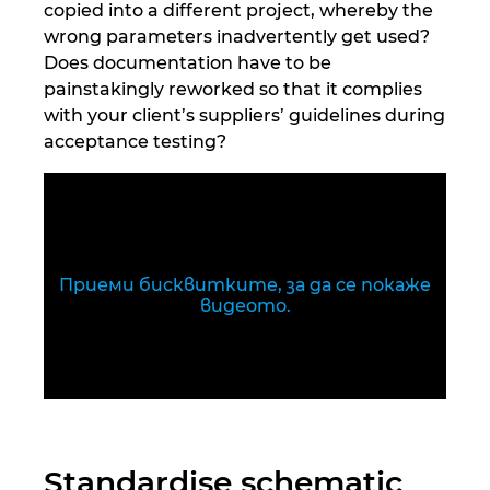
Унгария
copied into a different project, whereby the
wrong parameters inadvertently get used?
Филипините
Does documentation have to be
painstakingly reworked so that it complies
with your client’s suppliers’ guidelines during
Финландия
acceptance testing?
Франция
Холандия
Хърватия
Приеми бисквитките, за да се покаже
видеото.
Чехия
Чили
Швейцария
Standardise schematic