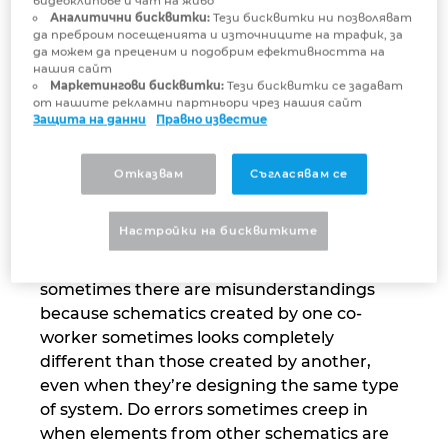
видеоклипове и чат на живо
Honestly, you’re familiar
Аналитични бисквитки:
Тези бисквитки ни позволяват
да преброим посещенията и източниците на трафик, за
with these everyday
Сингапур
да можем да преценим и подобрим ефективността на
нашия сайт
hurdles in electrical
Маркетингови бисквитки:
Тези бисквитки се задават
Словакия
от нашите рекламни партньори чрез нашия сайт
engineering
Защита на данни
Правно известие
Словения
Why change something when it’s been
Отказвам
Съгласявам се
working fine for years? Of course, in well-
Съединени щати
coordinated teams with experienced
Настройки на бисквитките
electrical engineers, schematic creation runs
Сърбия
like clockwork. But let’s be honest,
sometimes there are misunderstandings
Тайланд
because schematics created by one co-
worker sometimes looks completely
Турция
different than those created by another,
even when they’re designing the same type
Украйна
of system. Do errors sometimes creep in
when elements from other schematics are